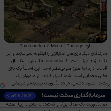
بازی Commandos 2: Men of Courage
سازندگان دیگر بازی‌های استراتژی را اینگونه نمی‌سازند و این
یک تراژدی بزرگ است. Commandos ۲ بیش از ۲۰ سال
قدمت دارد اما هنوز هم بی‌نظیر است. این اساساََ یک بازی
بدون کمیسیون خودروتو بفروش
فکری معمایی است. شما کنترل گروهی از مأموران را در
فروش خودرو
پشت خطوط دشمن، در ده مأموریت پیچیده و شیطانی
سخت خواهید داشت.
هر مأموریت یک هدف بزرگ و گسترده با جزئیات زیبا، نقشه