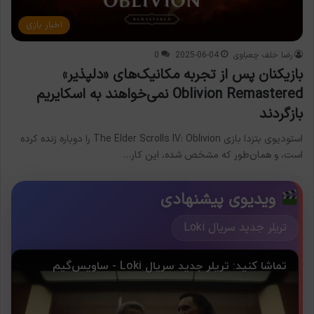
اخبار بازی
رضا خلف چعباوی
2025-06-04
0
بازیکنان پس از تجربه مکانیک‌های «دلپذیر»
Oblivion Remastered نمی‌خواهند به اسکایریم
بازگردند
استودیوی بتزدا بازی The Elder Scrolls IV: Oblivion را دوباره زنده کرده
است، و همان‌طور که مشخص شده، این کار…
ویدیوی پیشنهادی
تریلر جدید سریال Loki