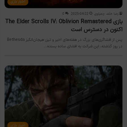
اخبار بازی
رضا خلف چعباوی
2025-04-22
0
بازی The Elder Scrolls IV: Oblivion Remastered
اکنون در دسترس است
پس از افشاگری‌های بزرگ در هفته‌های اخیر و تیزر هیجان‌انگیز Bethesda
در روز گذشته، این شرکت به افشای ساده بسنده…
اخبار بازی