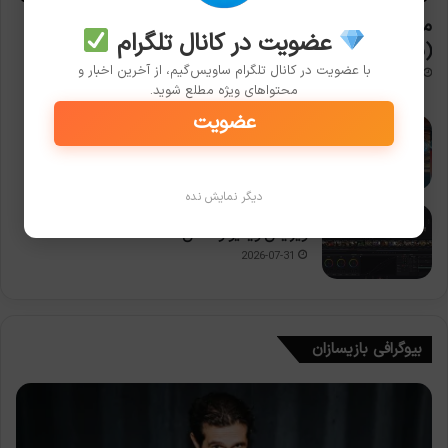
معماری رایانه: چطور یک CPU دستورات را پردازش می‌کند؟
عضویت در کانال تلگرام
(به زبان آدمیزاد!)
با عضویت در کانال تلگرام ساویس‌گیم، از آخرین اخبار و
2026-08-05
محتواهای ویژه مطلع شوید.
عضویت
مقایسه زبان‌های برنامه‌نویسی گیم: C++ در مقابل
C# برای یونیتی
2026-08-02
دیگر نمایش نده
راهنمای کامل نرم‌افزارهای رایگان و متن‌باز برای
ویرایش ویدیو و عکس
2026-07-31
بیوگرافی بازیسازان