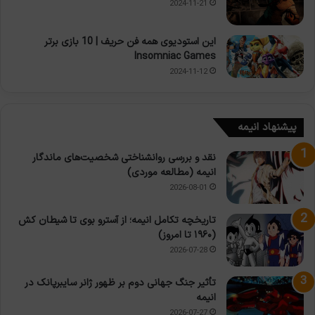
2024-11-21
این استودیوی همه فن حریف | 10 بازی برتر
Insomniac Games
2024-11-12
پیشنهاد انیمه
نقد و بررسی روانشناختی شخصیت‌های ماندگار
انیمه (مطالعه موردی)
2026-08-01
تاریخچه تکامل انیمه؛ از آسترو بوی تا شیطان کش
(۱۹۶۰ تا امروز)
2026-07-28
تأثیر جنگ جهانی دوم بر ظهور ژانر سایبرپانک در
انیمه
2026-07-27