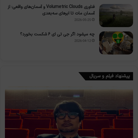
فناوری Volumetric Clouds و آسمان‌های واقعی: از
آسمان مات تا ابرهای سه‌بعدی
2026-05-25
چه میشود اگر جی تی ای ۶ شکست بخورد؟
2026-04-12
پیشنهاد فیلم و سریال