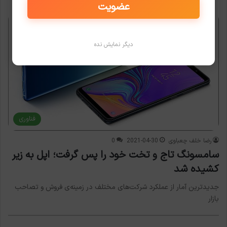
عضویت
دیگر نمایش نده
فناوری
رضا خلف چعباوی
2021-04-30
0
سامسونگ تاج و تخت خود را پس گرفت؛ اپل به زیر
کشیده شد
جدیدترین آمار از عملکرد شرکت‌های مختلف در زمینه‌ی فروش و تصاحب
بازار