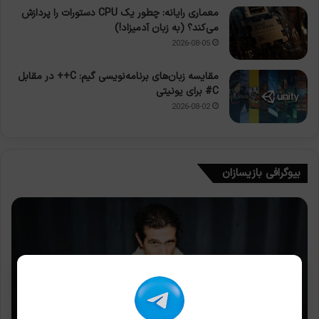
معماری رایانه: چطور یک CPU دستورات را پردازش
می‌کند؟ (به زبان آدمیزاد!)
2026-08-05
مقایسه زبان‌های برنامه‌نویسی گیم: C++ در مقابل
C# برای یونیتی
2026-08-02
بیوگرافی بازیسازان