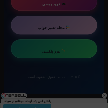
خرید یوسی
مجله تعبیر خواب
لیزر پلکسی
© ۱۴۰۵ – تمامی حقوق محفوظ است
بالش امروزت، آینده موهاتو لو میده!