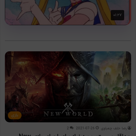
بازی
رضا خلف چعباوی
2021-07-26
2