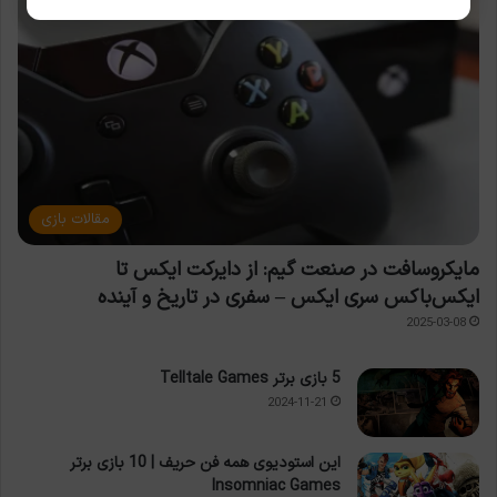
مقالات بازی
مایکروسافت در صنعت گیم: از دایرکت ایکس تا
ایکس‌باکس سری ایکس – سفری در تاریخ و آینده
2025-03-08
5 بازی برتر Telltale Games
2024-11-21
این استودیوی همه فن حریف | 10 بازی برتر
Insomniac Games