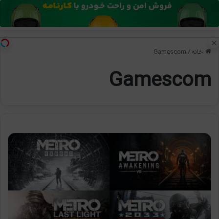
منو
تغی
خانه
/
Gamescom
Gamescom