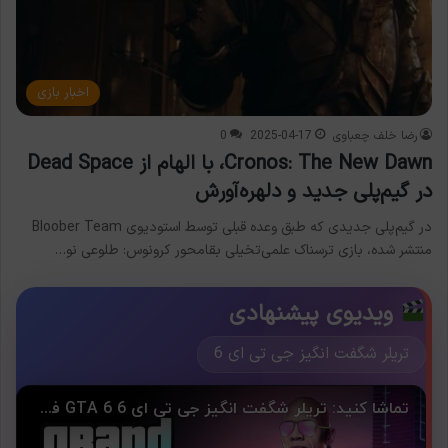
اخبار بازی
رضا خلف چعباوی
2025-04-17
0
Cronos: The New Dawn، با الهام از Dead Space
در گیم‌پلی جدید و دلهره‌آورش
در گیم‌پلی جدیدی که طبق وعده قبلی توسط استودیوی Bloober Team
منتشر شده، بازی ترسناک علمی‌تخیلی بقامحور کرونوس: طلوعی نو…
ویدیوی پیشنهادی
تریلر شگفت انگیز جی تی ای 6