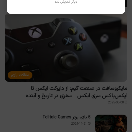
دیگر نمایش نده
معرفی استودیوهای بازیسازی
مقالات بازی
مایکروسافت در صنعت گیم: از دایرکت ایکس تا
ایکس‌باکس سری ایکس – سفری در تاریخ و آینده
2025-03-08
5 بازی برتر Telltale Games
2024-11-21