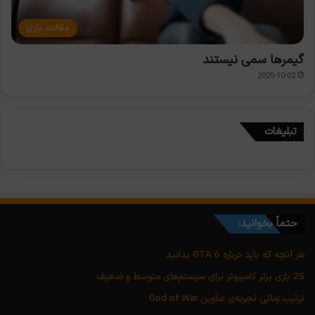
مقالات بازی
گیمرها سمی نیستند
2025-10-02
تبلیغات
حتماً بخوانید:
هر آنچه که باید درباره GTA 6 بدانید
25 بازی برتر کامپیوتر برای سیستم‌های متوسط و ضعیف
ترتیب زمانی تجربه‌ی عناوین God of War