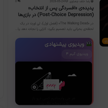
رضا خلف چعباوی
2026-05-24
0
پدیده‌ی «افسردگی پس از انتخاب»
(Post-Choice Depression) در بازی‌ها
در «The Walking Dead» (فصل اول)، لی اورت در یک
لحظه‌ی بحرانی باید تصمیم بگیرد: کارلی را نجات دهد یا…
زی
ویدیوی پیشنهادی
ویدیوی گیم ۴