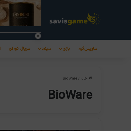
ساویس‌گیم
بازی
سینما
سریال کره ای
ا
خانه
/
BioWare
BioWare