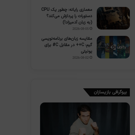
معماری رایانه: چطور یک CPU
دستورات را پردازش می‌کند؟
(به زبان آدمیزاد!)
2026-08-05
مقایسه زبان‌های برنامه‌نویسی
گیم: C++ در مقابل C# برای
یونیتی
2026-08-02
بیوگرافی بازیسازان