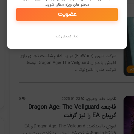
محتواهای ویژه مطلع شوید.
عضویت
رضا خلف چعباوی
2025-01-30
0
بایوور پس از شکست تجاری Dragon
Age: The Veilguard تعدیل نیرو و
دیگر نمایش نده
تغییرات ساختاری را تأیید کرد
شرکت بایوور (BioWare) در پی اعلام شکست تجاری بازی
اخیرش با عنوان Dragon Age: The Veilguard توسط
زی
شرکت مادر، الکترونیک…
رضا خلف چعباوی
2025-01-23
0
فاجعه Dragon Age: The Veilguard
گریبان EA را نیز گرفت
فروش ناامیدکننده Dragon Age: The Veilguard و EA
Sports FC 25، شرکت EA را مجبور به کاهش پیش‌بینی