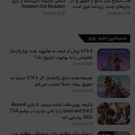
قلب شجاع لیان مانع از حضور او در
تمامی جزئیات تأییدشده از بازی
بازی‌های جدید رزیدنت اویل است
Resident Evil Requiem
2025-06-25
2025-06-27
جدیدترین اخبار بازی
GTA 6 پیش از عرضه به هالیوود رفت؛ چرا راکستار
نتفلیکس را به یوتیوب ترجیح داد؟
2026-08-08
توسعه‌دهنده سابق راک‌استار: اگر GTA 6 دوباره به
تعویق بیفتد، اصلاً تعجب نمی‌کنم
2026-08-07
شایعه: یوبیسافت آماده میشود تا بازی Beyond
Good and Evil 2 را با نامی جدید در مراسم TGA
2026 رونمایی کند
2026-08-07
دیسک بازی موقتیه، بازی دیجیتالی موقتیه، من