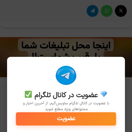
X
واتس آپ
تلگرام
عضویت در کانال تلگرام
با عضویت در کانال تلگرام ساویس‌گیم، از آخرین اخبار و
محتواهای ویژه مطلع شوید.
عضویت
رضا خلف چعباوی