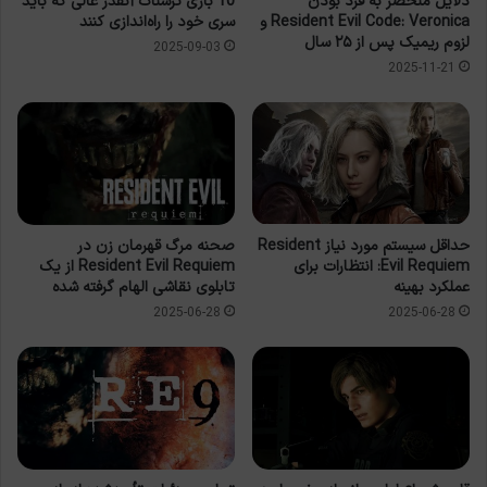
دلایل منحصر به فرد بودن
10 بازی ترسناک آنقدر عالی که باید
Resident Evil Code: Veronica و
سری خود را راه‌اندازی کنند
لزوم ریمیک پس از ۲۵ سال
2025-09-03
2025-11-21
صحنه مرگ قهرمان زن در
حداقل سیستم مورد نیاز Resident
Resident Evil Requiem از یک
Evil Requiem: انتظارات برای
تابلوی نقاشی الهام گرفته شده
عملکرد بهینه
2025-06-28
2025-06-28