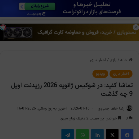
منو
تغی
خانه
/
بازی
/
اخبار بازی
اخبار بازی
ویدیو
تماشا کنید: در شوکیس ژانویه 2026 رزیدنت اویل
9 چه گذشت
رضا خلف چعباوی
2026-01-16
آخرین به روز رسانی: 2026-01-16
0
خواندن این مطلب 2 دقیقه زمان میبرد
فیس بوک
X
لینکدین
واتس آپ
تلگرام