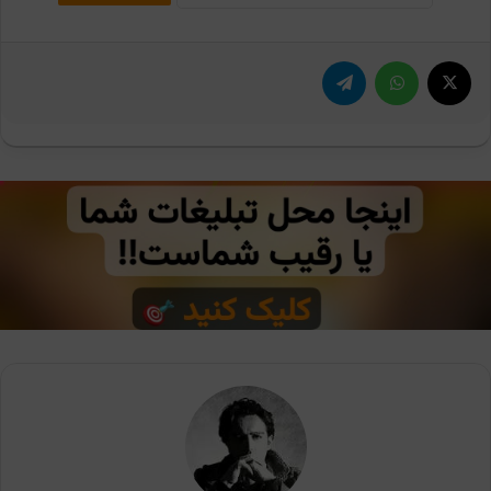
X
واتس آپ
تلگرام