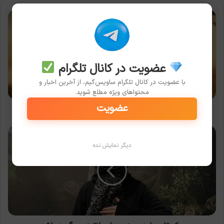
آیا
جهان
GTA
6
فصل‌های
عضویت در کانال تلگرام
مختلفی
خواهد
با عضویت در کانال تلگرام ساویس‌گیم، از آخرین اخبار و
داشت؟
محتواهای ویژه مطلع شوید.
عضویت
آیا جهان GTA 6 فصل‌های مختلفی خواهد داشت؟
یوکو
تارو
دیگر نمایش نده
باید
ممنون
دار
پلاتینیوم
گیمز
باشد