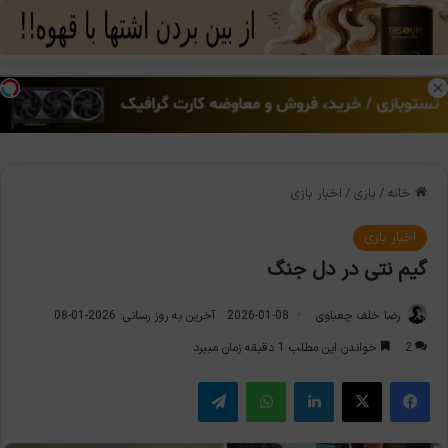
منو
تغی
خانه
/
بازی
/
اخبار بازی
اخبار بازی
گیم نتی در دل جنگ
رضا خلف چعباوی
2026-01-08
آخرین به روز رسانی: 2026-01-08
2
خواندن این مطلب 1 دقیقه زمان میبرد
فیس بوک
X
لینکدین
واتس آپ
تلگرام