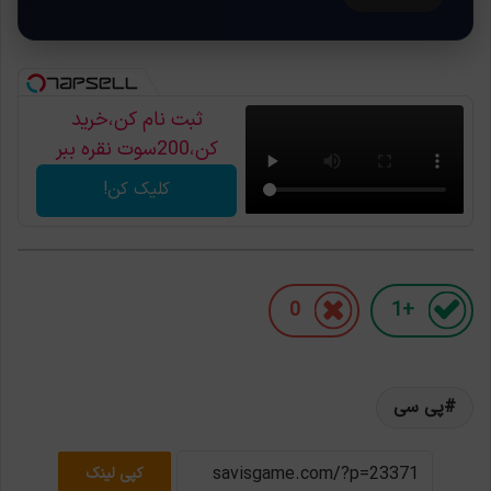
ثبت نام کن،خرید
کن،200سوت نقره ببر
کلیک کن!
0
+1
پی سی
کپی لینک