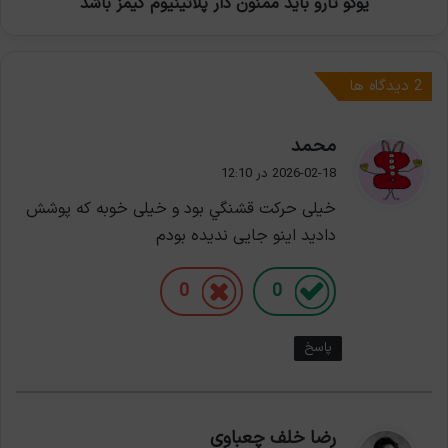
یوکو تارو باید ممنون دار پلاتینیوم گیمز باشد
‫2 دیدگاه ها
گ
محمد
ف
2026-02-18 در 12:10
ت
خیلی حرکت قشنگي بود و خیلی خوبه که پوشش
:
دادید اینو جایی ندیده بودم
0
0
پاسخ
گ
رضا خلف چعباوی