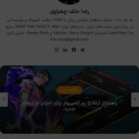
رضا خلف چعباوی
به نام خدا - سلام، سابقه‌ی نوشتن بیش از 3000 مطلب گیمینگ و نویسندگی
در بزرگ‌ترین سایت‌های ایران. بازی‌های مورد علاقه: Metal Gear Solid 3، سری
Devil May Cry، فرنچایز Yakuza: Like a Dragon و Gravity Rush. ایمیل کاری:
khc.reza@gmail.com
وبسایت
فیس
لینکدین
اینستاگرام
بوک
مقالات بازی
چرا برخی بازی‌ها به SSD نیاز دارند و HDD دیگر
کافی نیست؟