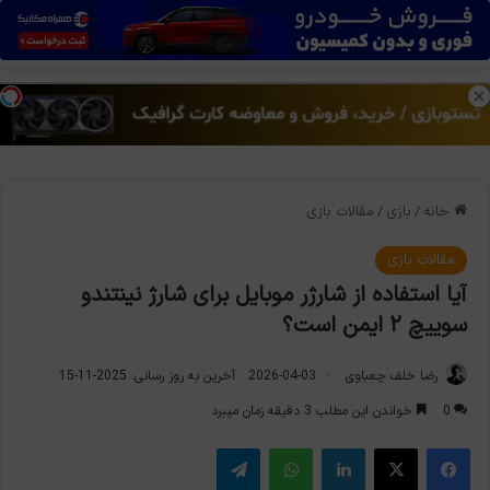
منو
تغی
خانه
/
بازی
/
مقالات بازی
مقالات بازی
آیا استفاده از شارژر موبایل برای شارژ نینتندو
سوییچ ۲ ایمن است؟
رضا خلف چعباوی
2026-04-03
آخرین به روز رسانی: 2025-11-15
0
خواندن این مطلب 3 دقیقه زمان میبرد
فیس بوک
X
لینکدین
واتس آپ
تلگرام