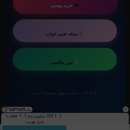
خرید یوسی
مجله تعبیر خواب
لیزر پلکسی
© ۱۴۰۵ – تمامی حقوق محفوظ است
200 میلیون وام
فقط با
احراز هویت