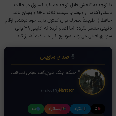
با توجه به کاهش قابل توجه عملکرد کنسول در حالت
دستی (شامل رزولوشن، سرعت کلاک GPU و پهنای باند
حافظه)، طبیعتاً مصرف توان کمتری دارد. خود نینتندو ارقام
دقیقی منتشر نکرده، اما اعلام کرده که آداپتور ۳۹ واتی
سوییچ اصلی می‌تواند سوییچ ۲ را مستقیماً شارژ کند.
صدای ساویس
❝ جنگ، جنگ هیچ‌وقت عوض نمی‌شه.
❞
— Narrator
(Fallout 3)
X
تلگرام
اینستاگرام
بله