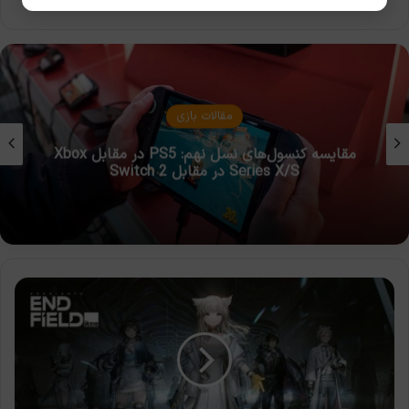
بوک
مقالات بازی
مقایسه کنسول‌های نسل نهم: PS5 در مقابل Xbox
Series X/S در مقابل Switch 2
مشخصات
سیستم
Arknights:
Endfield
آرک‌نایتس:
اندفیلد