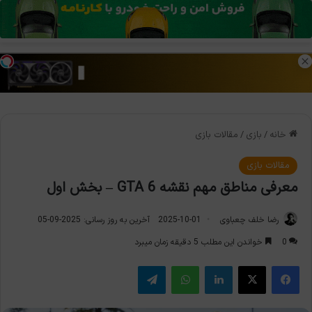
منو
تغی
خانه
/
بازی
/
مقالات بازی
مقالات بازی
معرفی مناطق مهم نقشه GTA 6 – بخش اول
رضا خلف چعباوی
2025-10-01
آخرین به روز رسانی: 2025-09-05
0
خواندن این مطلب 5 دقیقه زمان میبرد
فیس بوک
X
لینکدین
واتس آپ
تلگرام