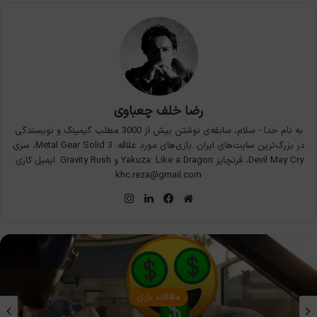
رضا خلف چعباوی
به نام خدا - سلام، سابقه‌ی نوشتن بیش از 3000 مطلب گیمینگ و نویسندگی
در بزرگ‌ترین سایت‌های ایران. بازی‌های مورد علاقه: Metal Gear Solid 3، سری
Devil May Cry، فرنچایز Yakuza: Like a Dragon و Gravity Rush. ایمیل کاری:
khc.reza@gmail.com
وبسایت
فیس
لینکدین
اینستاگرام
بوک
مقالات بازی