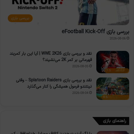
بررسی بازی
بررسی بازی eFootball Kick-Off
2026-08-06
نقد و بررسی بازی WWE 2K26 | آیا این بار کمربند
قهرمانی بر کمر 2K می‌نشیند؟
2026-08-05
7.5
نقد و بررسی بازی Splatoon Raiders – وقتی
نینتندو فرمول همیشگی را کنار می‌گذارد
2026-08-04
8.5
راهنمای بازی
با لگ آپدیت جدید کالاف موبایل خداحافظی کن