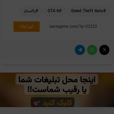
Grand Theft Auto
GTA 6
راکستار
کپی لینک
X
واتس آپ
تلگرام