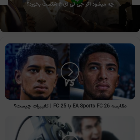
چه میشود اگر جی تی ای ۶ شکست بخورد؟
مقایسه
EA
Sports
FC
26
با
FC
25
|
تغییرات
مقایسه EA Sports FC 26 با FC 25 | تغییرات چیست؟
چیست؟
گیمرها
سمی
نیستند