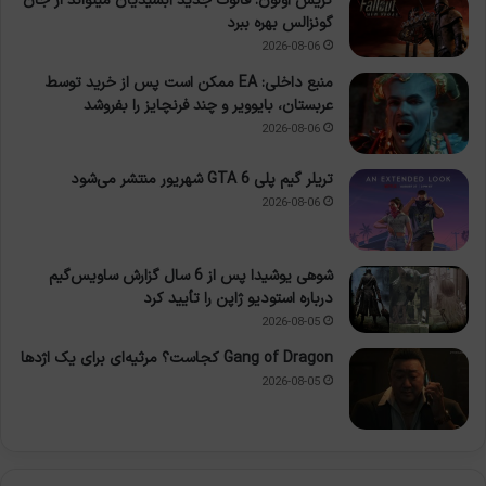
کریس آولون: فالوت جدید آبسیدیان میتواند از جان
گونزالس بهره ببرد
2026-08-06
منبع داخلی: EA ممکن است پس از خرید توسط
عربستان، بایوویر و چند فرنچایز را بفروشد
2026-08-06
تریلر گیم پلی GTA 6 شهریور منتشر می‌شود
2026-08-06
شوهی یوشیدا پس از 6 سال گزارش ساویس‌گیم
درباره استودیو ژاپن را تأیید کرد
2026-08-05
Gang of Dragon کجاست؟ مرثیه‌ای برای یک اژدها
2026-08-05