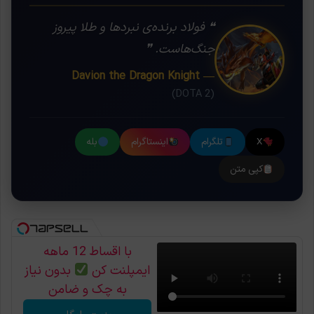
❝ فولاد برنده‌ی نبردها و طلا پیروز
جنگ‌هاست. ❞
— Davion the Dragon Knight
(DOTA 2)
X
تلگرام
اینستاگرام
بله
کپی متن
با اقساط 12 ماهه
ایمپلنت کن
بدون نیاز
به چک و ضامن