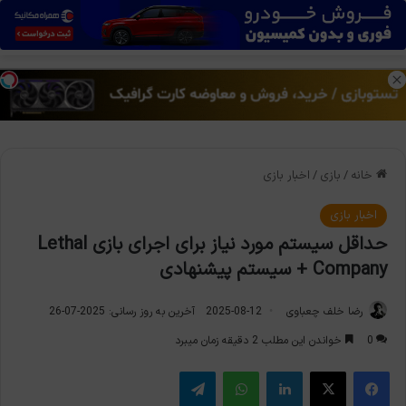
منو
تغی
خانه
/
بازی
/
اخبار بازی
اخبار بازی
حداقل سیستم مورد نیاز برای اجرای بازی Lethal
Company + سیستم پیشنهادی
رضا خلف چعباوی
2025-08-12
آخرین به روز رسانی: 2025-07-26
0
خواندن این مطلب 2 دقیقه زمان میبرد
فیس بوک
X
لینکدین
واتس آپ
تلگرام