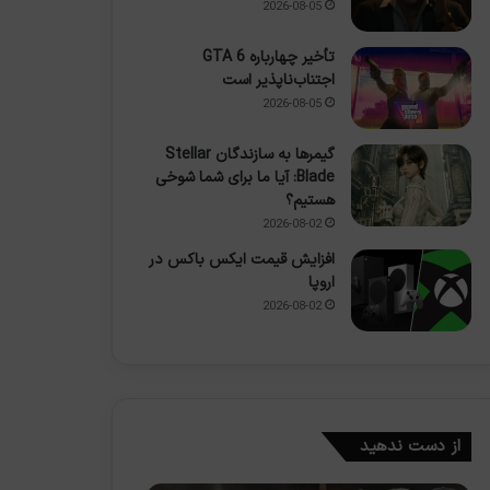
2026-08-05
تأخیر چهارباره GTA 6
اجتناب‌ناپذیر است
2026-08-05
گیمرها به سازندگان Stellar
Blade: آیا ما برای شما شوخی
هستیم؟
2026-08-02
افزایش قیمت ایکس باکس در
اروپا
2026-08-02
از دست ندهید