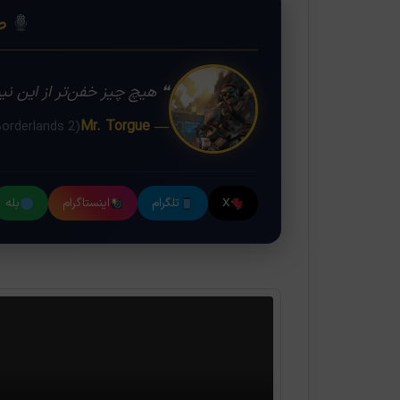
❝
صد
❝ هیچ چیز خفن‌تر از این نی
— Mr. Torgue
(Borderlands 2)
X
تلگرام
اینستاگرام
بله