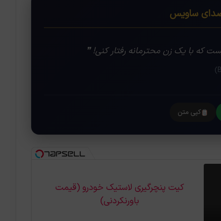
ای ساویس
ست که با یک زن محترمانه رفتار کنی! ❞
کپی متن
کیت پنچرگیری لاستیک خودرو (قیمت
باورنکردنی)