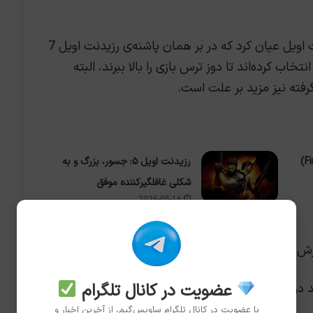
متأسفانه صحبت‌های جدید سازندگان رزیدنت اویل عیان کرد که در بر همان پاشنه‌ی رزیدنت اویل 7
 کرده‌اند تا دوز ترس بازی را بالا ببرند، البته
هنر طراحی «اتاق آخر» (Final Room)
رزیدنت اویل ۵: جسور، بزرگ و به
شکلی غافلگیرکننده موفق
2026-05-16
ور آموزش دیده‌ی FBI است!
عضویت در کانال تلگرام
د دوستان؟
با عضویت در کانال تلگرام ساویس‌گیم، از آخرین اخبار و