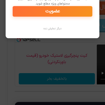
محتواهای ویژه مطلع شوید.
ل بله ساویس‌گیم
عضویت
 تلگرام ساویس‌گیم
دیگر نمایش نده
کیت پنچرگیری لاستیک خودرو (قیمت
باورنکردنی)
باتخفیف بخر