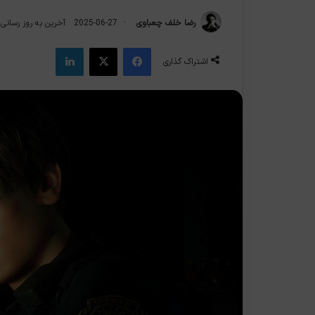
رضا خلف چعباوی
2025-06-27
آخرین به روز رسانی: 2025-06-7
فیس بوک
X
لینکدین
اشتراک گذاری