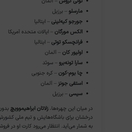
تونی کروس
– آلمان
مارسلو
– برزیل
جورجو کیه‌لینی
– ایتالیا
الکس مورگان
– ایالات متحده آمریکا
فرانچسکو توتی
– ایتالیا
اولیور کان
– آلمان
سارا تونه‌برو
– سوئد
چا بوم-کون
– کره جنوبی
استفی جونز
– آلمان
سیسی
– برزیل
در میان این چهره‌ها،
زلاتان ابراهیموویچ
بدون 
درخشان برای باشگاه‌هایش و تیم ملی کشورش بو
به شمار می‌آید. انتظار می‌رود کارت او در فروش