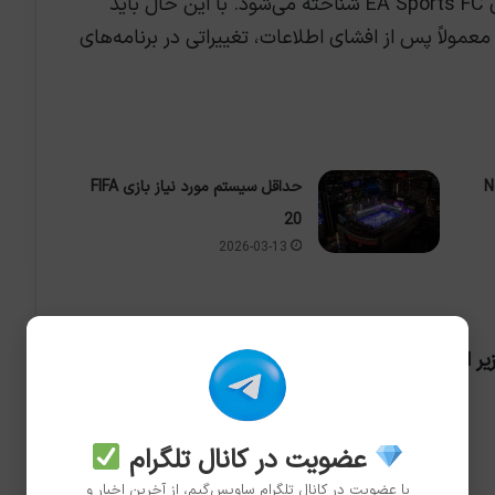
اخیر به‌عنوان منبعی معتبر برای اخبار بازی‌های EA Sports FC شناخته می‌شود. با این حال باید
انب احتیاط را نگه داشت، چرا که شرکت EA معمولاً پس از افشای اطلاعات، تغییراتی در برنامه‌های
ازی Need
حداقل سیستم مورد نیاز بازی FIFA
20
2026-03-13
یر است:
عضویت در کانال تلگرام
با عضویت در کانال تلگرام ساویس‌گیم، از آخرین اخبار و