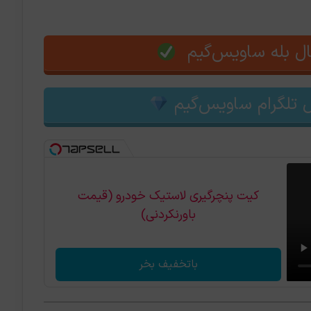
ل بله ساویس‌گیم
 تلگرام ساویس‌گیم
کیت پنچرگیری لاستیک خودرو (قیمت
باورنکردنی)
باتخفیف بخر