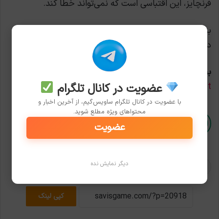
فرنچایز، این اقتباسی است که نمی‌تواند خطا کند.
به نظرتون فیلم «چرخ‌دنده‌های جنگ» امیدی برای موفقیت
داره؟ تو کامنت‌ها نظرتون رو بگید!
بخوانید
:
طوفان جنجال‌های Intergalactic: The Heretic
عضویت در کانال تلگرام
Prophet ادامه دارد
با عضویت در کانال تلگرام ساویس‌گیم، از آخرین اخبار و
محتواهای ویژه مطلع شوید.
0
0
عضویت
دیگر نمایش نده
Gears of War
Netflix
فیلم خارجی
کپی لینک