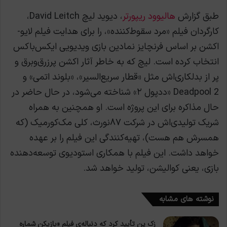
طبق گزارش
هالیوود ریپورتر
، دیوید لیچ David Leitch،
کارگردان فیلم «مرد سقوط‌کننده»، را برای هدایت فیلم لایو-
اکشن بر اساس فرنچایز نمادین بازی ویدیویی ایکس‌باکس
انتخاب کرده است. لیچ که به خاطر آثار اکشن پرزرق‌وبرق و
پر از بدلکاری‌اش مثل «قطار سریع‌السیر»، «بلوند اتمی» و
Deadpool 2 «ددپول ۲» شناخته می‌شود، در حال حاضر در
حال مذاکره برای این پروژه است. او همچنین به همراه
شریک تولیدی‌اش در شرکت ۸۷نورث، کلی مک‌کورمیک (که
همسرش هم هست)، تهیه‌کنندگی این فیلم را بر عهده
خواهد داشت. این فیلم با همکاری استودیوی توسعه‌دهنده
بازی، یعنی کوالیشن، تولید خواهد شد.
نوشته های مشابه
زک پن تأیید کرد که دنباله‌ی فیلم «بازیکن شماره