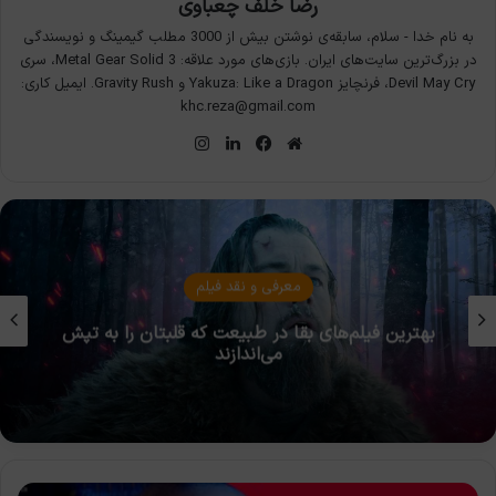
رضا خلف چعباوی
به نام خدا - سلام، سابقه‌ی نوشتن بیش از 3000 مطلب گیمینگ و نویسندگی
در بزرگ‌ترین سایت‌های ایران. بازی‌های مورد علاقه: Metal Gear Solid 3، سری
Devil May Cry، فرنچایز Yakuza: Like a Dragon و Gravity Rush. ایمیل کاری:
khc.reza@gmail.com
وبسایت
فیس
لینکدین
اینستاگرام
بوک
معرفی و نقد فیلم
بهترین فیلم‌های درام تاریخی که بر اساس داستان
واقعی ساخته شده‌اند
طوفان