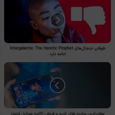
جنجال‌های
Intergalactic:
The
Heretic
Prophet
ادامه
دارد
طوفان جنجال‌های Intergalactic: The Heretic Prophet
ادامه دارد
معتبرترین
سایت
های
خرید
و
فروش
اکانت
موبایل
لجندز
معتبرترین سایت های خرید و فروش اکانت موبایل لجندز