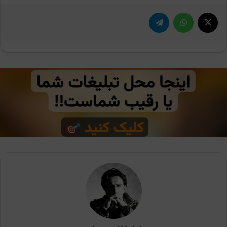
X
واتس آپ
تلگرام