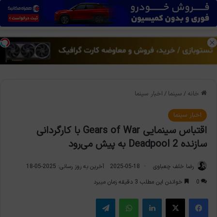
منو
تغی
خانه
/
سینما
/
اخبار سینما
اخبار سینما
اقتباس سینمایی Gears of War با کارگردانی
سازنده Deadpool 2 به پیش می‌رود
رضا خلف چعباوی
2025-05-18
آخرین به روز رسانی: 2025-05-18
0
خواندن این مطلب 3 دقیقه زمان میبرد
فیس بوک
X
لینکدین
واتس آپ
تلگرام