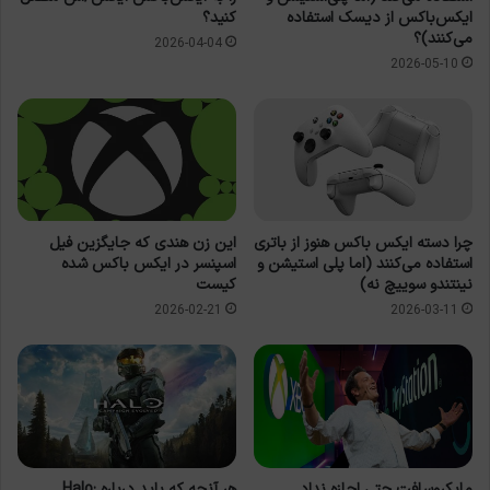
ایکس‌باکس از دیسک استفاده
کنید؟
می‌کنند)؟
2026-04-04
2026-05-10
چرا دسته ایکس باکس هنوز از باتری
این زن هندی که جایگزین فیل
استفاده می‌کنند (اما پلی استیشن و
اسپنسر در ایکس باکس شده
نینتندو سوییچ نه)
کیست
2026-02-21
2026-03-11
مایکروسافت حتی اجازه نداد
هر آنچه که باید درباره Halo: