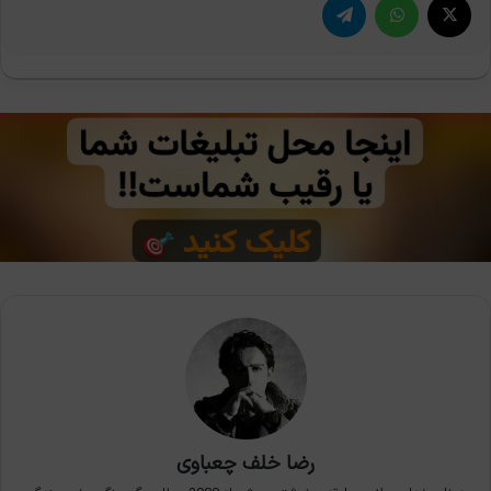
رضا خلف چعباوی