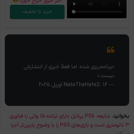
آخر امروز حراج خورد!
خرید با تخفیف
«برنامه‌ریزی شده، اما فعلاً خبری از انتشارش
نیست.»
— NateTheHate2، ۱۶ آوریل ۲۰۲۵
بخوانید
:
شایعه: PS6 پرتابل دارای تراشه ۱۵ واتی با فناوری
۳ نانومتری است و بازی‌های PS5 را با وضوح پایین‌تر اجرا