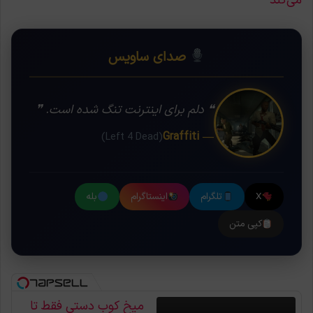
می‌کند
صدای ساویس
❝ دلم برای اینترنت تنگ شده است. ❞
— Graffiti
(Left 4 Dead)
X
تلگرام
اینستاگرام
بله
کپی متن
میخ کوب دستی فقط تا