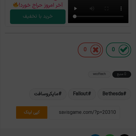
آخر امروز حراج خورد!
خرید با تخفیف
0
0
منبع
wccftech
Bethesda
Fallout
مایکروسافت
کپی لینک
X
واتس آپ
تلگرام