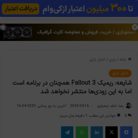
منو
تغی
خانه
/
بازی
/
اخبار بازی
اخبار بازی
شایعه: ریمیک Fallout 3 همچنان در برنامه است
اما به این زودی‌ها منتشر نخواهد شد
رضا خلف چعباوی
2025-04-16
آخرین به روز رسانی: 2025-04-16
0
خواندن این مطلب 1 دقیقه زمان میبرد
فیس بوک
X
لینکدین
واتس آپ
تلگرام