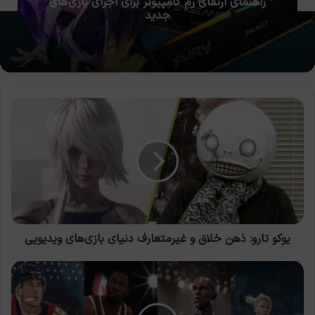
چرا برخی بازی‌ها به SSD نیاز دارند و HDD دیگر
کافی نیست؟
یوکو
تارو:
ذهن
خلاق
و
غیرمتعارف
دنیای
بازی‌های
ویدیویی
یوکو تارو: ذهن خلاق و غیرمتعارف دنیای بازی‌های ویدیویی
بازی‌های
ورزشی
در
دنیای