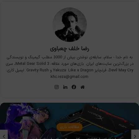
رضا خلف چعباوی
به نام خدا - سلام، سابقه‌ی نوشتن بیش از 3000 مطلب گیمینگ و نویسندگی
در بزرگ‌ترین سایت‌های ایران. بازی‌های مورد علاقه: Metal Gear Solid 3، سری
Devil May Cry، فرنچایز Yakuza: Like a Dragon و Gravity Rush. ایمیل کاری:
khc.reza@gmail.com
وبسایت
فیس
لینکدین
اینستاگرام
بوک
مقالات بازی