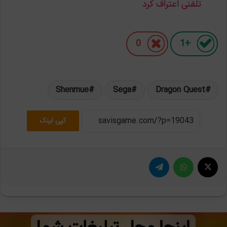
تلفنی اعتراف کرد
0
+1
Shenmue
Sega
Dragon Quest
کپی لینک
X
واتس آپ
تلگرام