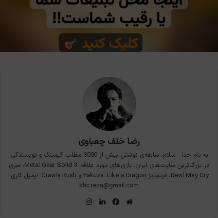
رضا خلف چعباوی
به نام خدا - سلام، سابقه‌ی نوشتن بیش از 3000 مطلب گیمینگ و نویسندگی
در بزرگ‌ترین سایت‌های ایران. بازی‌های مورد علاقه: Metal Gear Solid 3، سری
Devil May Cry، فرنچایز Yakuza: Like a Dragon و Gravity Rush. ایمیل کاری:
khc.reza@gmail.com
وبسایت
فیس
لینکدین
اینستاگرام
بوک