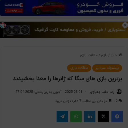
منو
تغی
خانه
/
بازی
/
مقالات بازی
پیشنهاد سردبیر
مقالات بازی
برترین بازی های سگا که ژانرها را معنا بخشیدند
رضا خلف چعباوی
2025-03-01
آخرین به روز رسانی: 2025-04-27
2
خواندن این مطلب 7 دقیقه زمان میبرد
فیس بوک
X
لینکدین
واتس آپ
تلگرام