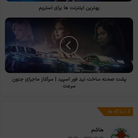
بهترین اینترنت ها برای استریم
پشت
صحنه
ساخت
نید
فور
اسپید
|
سرآغاز
ماجرای
جنون
پشت صحنه ساخت نید فور اسپید | سرآغاز ماجرای جنون
سرعت
سرعت
‫2 دیدگاه ها
گ
هاشم
ف