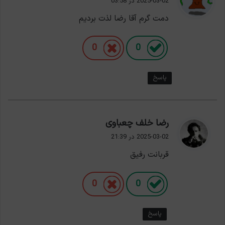
2025-03-02 در 03:58
ت
دمت گرم آقا رضا لذت بردیم
:
0
0
پاسخ
گ
رضا خلف چعباوی
ف
2025-03-02 در 21:39
ت
قربانت رفیق
:
0
0
پاسخ