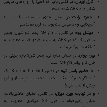
کارل اوربان:
در نقش باب، که اخیراً با آرواره‌های مربعی
شکل وارد ARK شده است
جفری رایت:
در نقش هنری تاونسند، ساعت ساز
آمریکایی و جاسوس پاتریوت در قرن هجدهم
میشل یوه:
در نقش Meiyin Li، رهبر شورشیان چینی
در قرن 3، که در ARK به سبب آوازه‌ی قدیم معروف به
“ملکه جانور” می‌باشد
رون یوان:
در نقش هان لی، رهبر شورشیان چینی در
قرن 3 و برادر Meiyin است
با حضور راسل کرو:
در نقش Kor the Prophet، یک
“نجواگر داینو” و یک شخص عجیب و غریب از زمانی
پیش از ثبت تاریخ
و در نهایت وین دیزل:
در نقش خلبان ماشین‌آلات،
مبارز آزادی‌خواه در قرن 24 میلادی، معروف به