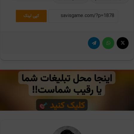
کپی لینک
X
واتس آپ
تلگرام