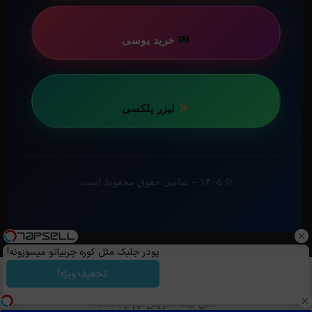
خرید یوسی
لیزر پلکسی
© ۱۴۰۵ – تمامی حقوق محفوظ است
پودر جلبک مثل کوره چربیاتو میسوزونه!
تخفیف ویژه!
کپی رایت ©️ 1405 - 1399 | استفاده از مطالب ساویس‌گیم با ذکر منبع و قرار
دادن لینک ساویس‌گیم آزاد است.