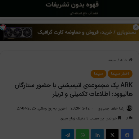
منو
تغی
خانه
/
سینما
اخبار سینما
سینما
ARK یک مجموعه‌ی انیمیشنی با حضور ستارگان
هالیوود؛ اطلاعات تکمیلی و تریلر
رضا خلف چعباوی
2020-12-12
آخرین به روز رسانی: 2025-04-27
0
خواندن این مطلب 3 دقیقه زمان میبرد
فیس بوک
X
لینکدین
واتس آپ
تلگرام