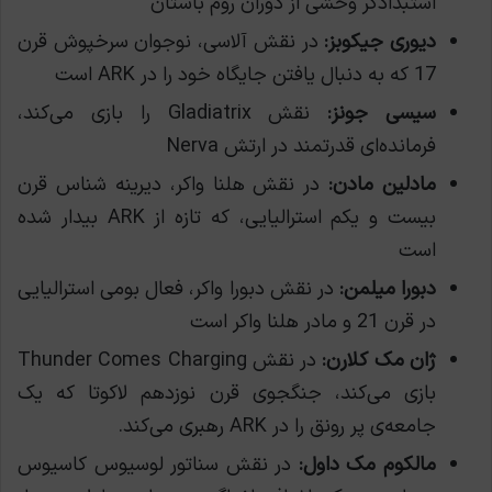
استبدادگر وحشی از دوران روم باستان
دیوری جیکوبز:
در نقش آلاسی، نوجوان سرخپوش قرن
17 که به دنبال یافتن جایگاه خود را در ARK است
سیسی جونز:
نقش Gladiatrix را بازی می‌کند،
فرمانده‌ای قدرتمند در ارتش Nerva
مادلین مادن:
در نقش هلنا واکر، دیرینه شناس قرن
بیست و یکم استرالیایی، که تازه از ARK بیدار شده
است
دبورا میلمن:
در نقش دبورا واکر، فعال بومی استرالیایی
در قرن 21 و مادر هلنا واکر است
ژان مک کلارن:
در نقش Thunder Comes Charging
بازی می‌کند، جنگجوی قرن نوزدهم لاکوتا که یک
جامعه‌ی پر رونق را در ARK رهبری می‌کند.
مالکوم مک داول:
در نقش سناتور لوسیوس کاسیوس