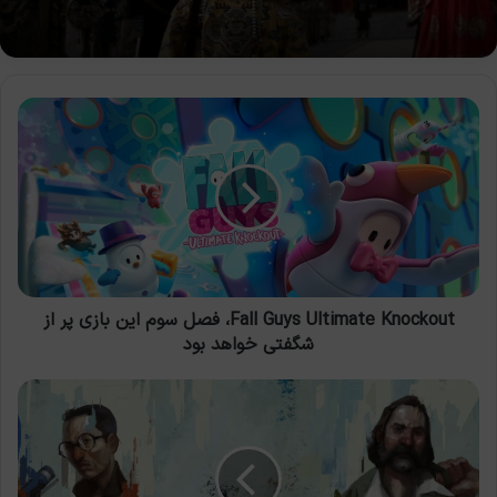
Fall
Guys
Ultimate
Knockout،
فصل
سوم
این
بازی
پر
از
Fall Guys Ultimate Knockout، فصل سوم این بازی پر از
شگفتی
شگفتی خواهد بود
خواهد
بود
بازی
Disco
Elysium:
The
Final