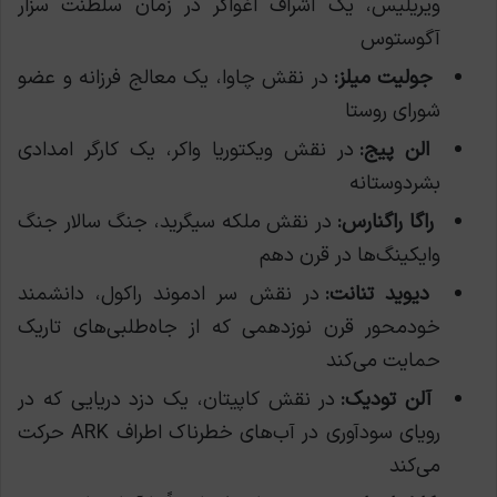
ویریلیس، یک اشراف اغواگر در زمان سلطنت سزار
آگوستوس
جولیت میلز:
در نقش چاوا، یک معالج فرزانه و عضو
شورای روستا
الن پیج:
در نقش ویکتوریا واکر، یک کارگر امدادی
بشردوستانه
راگا راگنارس:
در نقش ملکه سیگرید، جنگ سالار جنگ
وایکینگ‌ها در قرن دهم
دیوید تنانت:
در نقش سر ادموند راکول، دانشمند
خودمحور قرن نوزدهمی که از جاه‌طلبی‌های تاریک
حمایت می‌کند
آلن تودیک:
در نقش کاپیتان، یک دزد دریایی که در
رویای سودآوری در آب‌های خطرناک اطراف ARK حرکت
می‌کند