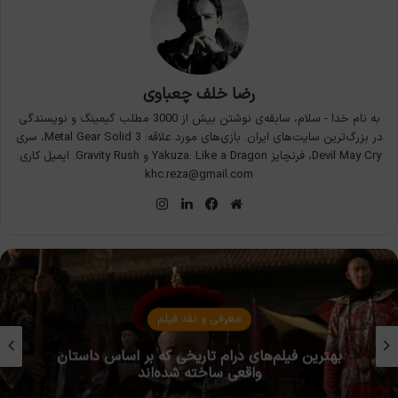
رضا خلف چعباوی
به نام خدا - سلام، سابقه‌ی نوشتن بیش از 3000 مطلب گیمینگ و نویسندگی
در بزرگ‌ترین سایت‌های ایران. بازی‌های مورد علاقه: Metal Gear Solid 3، سری
Devil May Cry، فرنچایز Yakuza: Like a Dragon و Gravity Rush. ایمیل کاری:
khc.reza@gmail.com
وبسایت
فیس
لینکدین
اینستاگرام
بوک
معرفی و نقد فیلم
بهترین ۱۰ فیلم مارتین اسکورسیزی، رتبه‌بندی‌شده از
بهترین تا بهترین