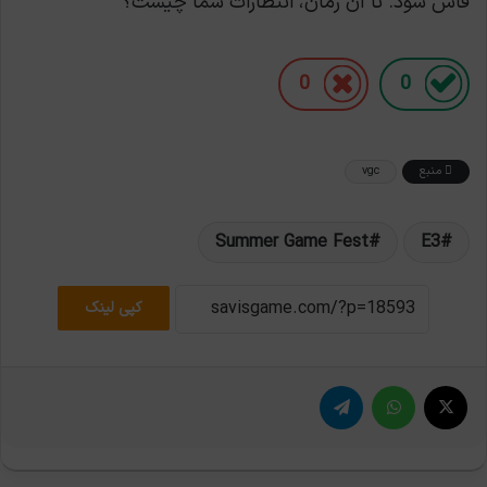
فاش شود. تا آن زمان، انتظارات شما چیست؟
0
0
منبع
vgc
Summer Game Fest
E3
کپی لینک
X
واتس آپ
تلگرام