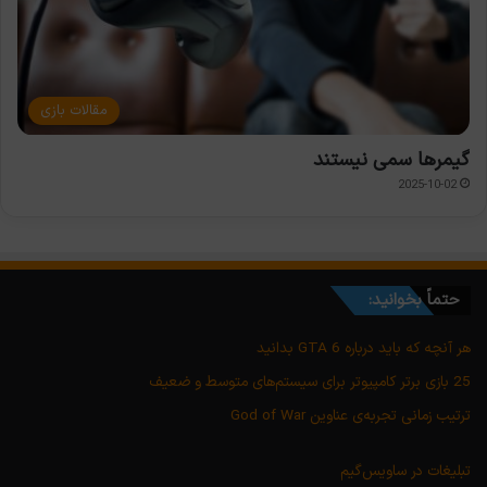
مقالات بازی
گیمرها سمی نیستند
2025-10-02
حتماً بخوانید:
هر آنچه که باید درباره GTA 6 بدانید
25 بازی برتر کامپیوتر برای سیستم‌های متوسط و ضعیف
ترتیب زمانی تجربه‌ی عناوین God of War
تبلیغات در ساویس‌گیم