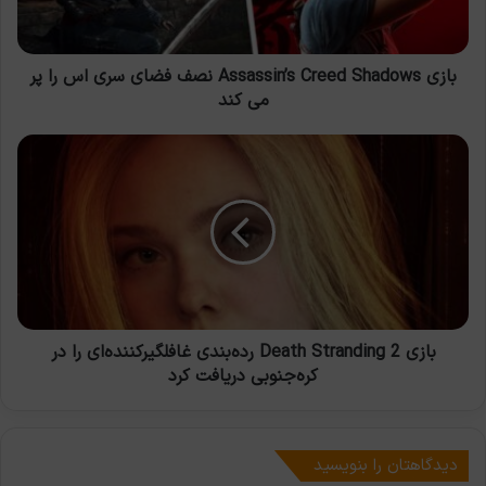
سری
اس
را
پر
بازی Assassin’s Creed Shadows نصف فضای سری اس را پر
می
می کند
کند
بازی
Death
Stranding
2
رده‌بندی
غافلگیرکننده‌ای
را
در
کره‌جنوبی
دریافت
بازی Death Stranding 2 رده‌بندی غافلگیرکننده‌ای را در
کرد
کره‌جنوبی دریافت کرد
دیدگاهتان را بنویسید