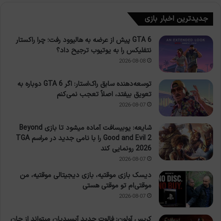
جدیدترین اخبار بازی
GTA 6 پیش از عرضه به هالیوود رفت؛ چرا راکستار
نتفلیکس را به یوتیوب ترجیح داد؟
2026-08-08
توسعه‌دهنده سابق راک‌استار: اگر GTA 6 دوباره به
تعویق بیفتد، اصلاً تعجب نمی‌کنم
2026-08-07
شایعه: یوبیسافت آماده میشود تا بازی Beyond
Good and Evil 2 را با نامی جدید در مراسم TGA
2026 رونمایی کند
2026-08-07
دیسک بازی موقتیه، بازی دیجیتالی موقتیه، من
موقتی‌ام تو موقتی هستی
2026-08-07
کریس آولون: فالوت جدید آبسیدیان میتواند از جان