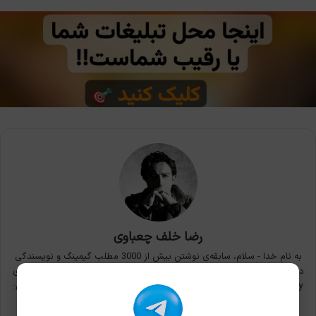
رضا خلف چعباوی
به نام خدا - سلام، سابقه‌ی نوشتن بیش از 3000 مطلب گیمینگ و نویسندگی
در بزرگ‌ترین سایت‌های ایران. بازی‌های مورد علاقه: Metal Gear Solid 3، سری
Devil May Cry، فرنچایز Yakuza: Like a Dragon و Gravity Rush. ایمیل کاری:
khc.reza@gmail.com