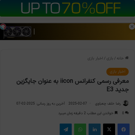
منو
تغی
خانه
/
بازی
/
اخبار بازی
اخبار بازی
معرفی رسمی کنفرانس iicon به عنوان جایگزین
جدید E3
رضا خلف چعباوی
2025-02-07
آخرین به روز رسانی: 2025-02-07
0
خواندن این مطلب 2 دقیقه زمان میبرد
فیس بوک
X
لینکدین
واتس آپ
تلگرام