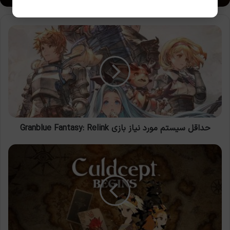
حداقل
سیستم
مورد
نیاز
بازی
Granblue
Fantasy:
Relink
حداقل سیستم مورد نیاز بازی Granblue Fantasy: Relink
حداقل
سیستم
مورد
نیاز
بازی
Culdcept
BEGINs