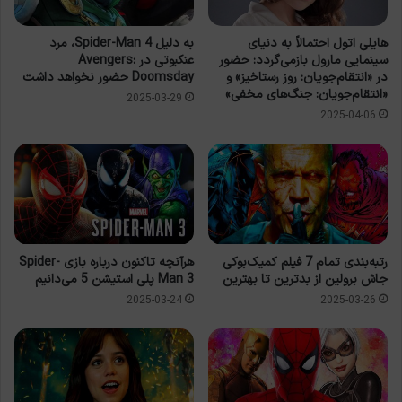
هایلی اتول احتمالاً به دنیای
به دلیل Spider-Man 4، مرد
سینمایی مارول بازمی‌گردد: حضور
عنکبوتی در Avengers:
در «انتقام‌جویان: روز رستاخیز» و
Doomsday حضور نخواهد داشت
«انتقام‌جویان: جنگ‌های مخفی»
2025-03-29
2025-04-06
رتبه‌بندی تمام 7 فیلم کمیک‌بوکی
هرآنچه تاکنون درباره بازی Spider-
جاش برولین از بدترین تا بهترین
Man 3 پلی استیشن 5 می‌دانیم
2025-03-24
2025-03-26