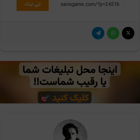
کپی لینک
X
واتس آپ
تلگرام