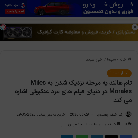
منو
تغی
خانه
/
سینما
/
اخبار سینما
اخبار سینما
تام هالند به مرحله نزدیک شدن به Miles
Morales در دنیای فیلم های مرد عنکبوتی اشاره
می کند
رضا خلف چعباوی
2026-05-29
آخرین به روز رسانی: 2026-05-29
0
خواندن این مطلب 1 دقیقه زمان میبرد
فیس بوک
X
لینکدین
واتس آپ
تلگرام