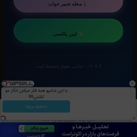
مجله تعبیر خواب
لیزر پلکسی
© ۱۴۰۵ – تمامی حقوق محفوظ است
با این شامپو همه فکر میکنن انگار مو
کاشتی!!!!!
تخفیف ویژه!
کپی رایت ©️ 1405 - 1399 | استفاده از مطالب ساویس‌گیم با ذکر منبع و قرار
دادن لینک ساویس‌گیم آزاد است.
تلگرام
خوراک
روبیکا
بله
OpenCritic