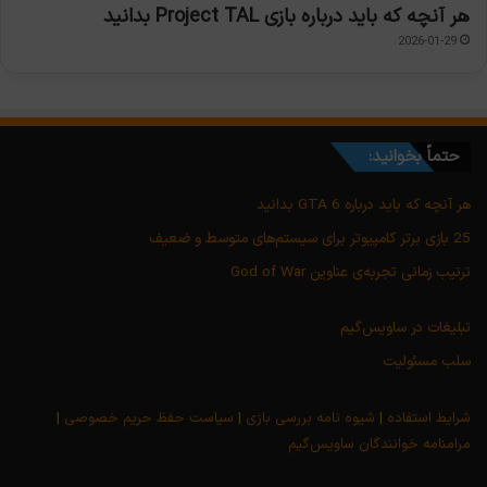
هر آنچه که باید درباره بازی Project TAL بدانید
2026-01-29
حتماً بخوانید:
هر آنچه که باید درباره GTA 6 بدانید
25 بازی برتر کامپیوتر برای سیستم‌های متوسط و ضعیف
ترتیب زمانی تجربه‌ی عناوین God of War
تبلیغات در ساویس‌گیم
سلب مسئولیت
شرایط استفاده
|
شیوه نامه بررسی بازی
|
سیاست حفظ حریم خصوصی
|
مرامنامه خوانندگان ساویس‌گیم