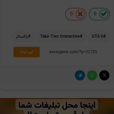
0
0
GTA 6
Take-Two Interactive
راکستار
کپی لینک
X
واتس آپ
تلگرام