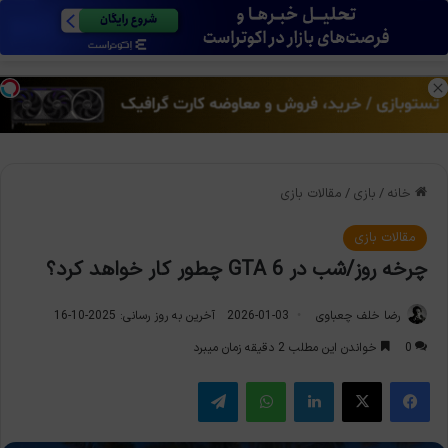
منو
تغی
خانه
/
بازی
/
مقالات بازی
مقالات بازی
چرخه روز/شب در GTA 6 چطور کار خواهد کرد؟
رضا خلف چعباوی
2026-01-03
آخرین به روز رسانی: 2025-10-16
0
خواندن این مطلب 2 دقیقه زمان میبرد
فیس بوک
X
لینکدین
واتس آپ
تلگرام