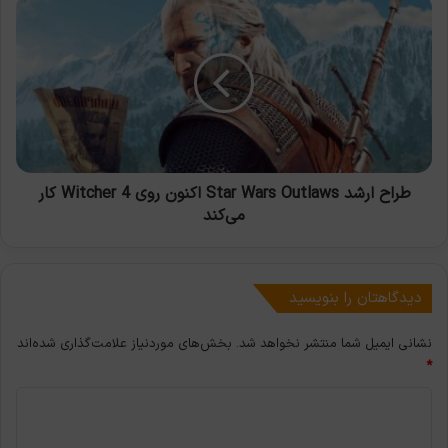
است؟
طراح
ارشد
Star
Wars
Outlaws
اکنون
روی
Witcher
4
کار
طراح ارشد Star Wars Outlaws اکنون روی Witcher 4 کار
می‌کند
می‌کند
دیدگاهتان را بنویسید
نشانی ایمیل شما منتشر نخواهد شد.
بخش‌های موردنیاز علامت‌گذاری شده‌اند
*
د
ی