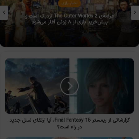
مقالات بازی
10 بازی نقش آفرینی با جهان‌های فراموش نشدنی و
ایمرسیو
گزارشاتی
از
ریمستر
Final
Fantasy
15،
آیا
ارتقای
نسل
جدید
گزارشاتی از ریمستر Final Fantasy 15، آیا ارتقای نسل جدید
در
در راه است؟
راه