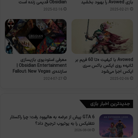
بازی Avowed را بهبود بخشید
Obsidian قدیمی زنده است
2025-02-16
2025-02-21
معرفی استودیوی بازیسازی
Avowed با کیفیت «تا 60 فریم بر
Obsidian Entertainment |
ثانیه» روی ایکس باکس سری‌
سازنده‌ی Fallout: New Vegas
ایکس اجرا می‌شود
2024-07-27
2025-02-06
جدیدترین اخبار بازی
GTA 6 پیش از عرضه به هالیوود رفت؛ چرا راکستار
نتفلیکس را به یوتیوب ترجیح داد؟
2026-08-08