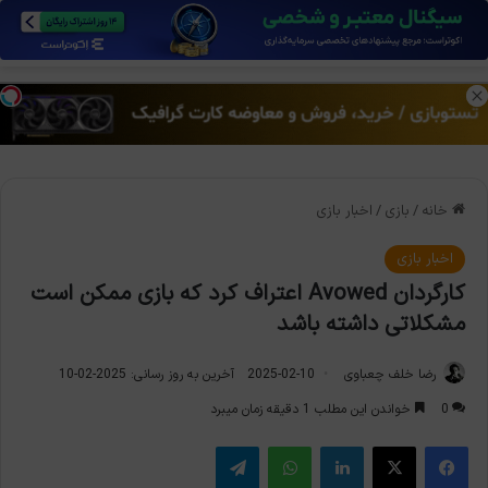
منو
تغی
خانه
/
بازی
/
اخبار بازی
اخبار بازی
کارگردان Avowed اعتراف کرد که بازی ممکن است
مشکلاتی داشته باشد
رضا خلف چعباوی
2025-02-10
آخرین به روز رسانی: 2025-02-10
0
خواندن این مطلب 1 دقیقه زمان میبرد
فیس بوک
X
لینکدین
واتس آپ
تلگرام