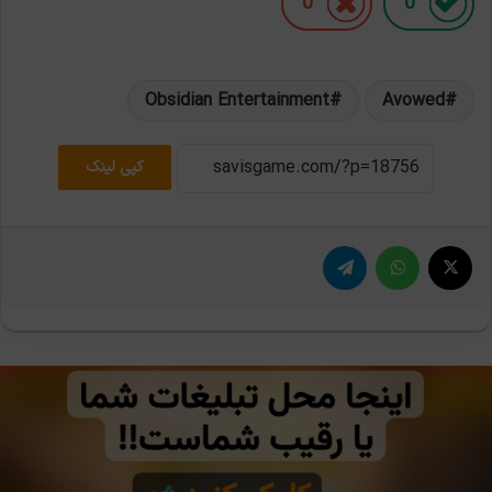
0
0
Obsidian Entertainment
Avowed
کپی لینک
X
واتس آپ
تلگرام