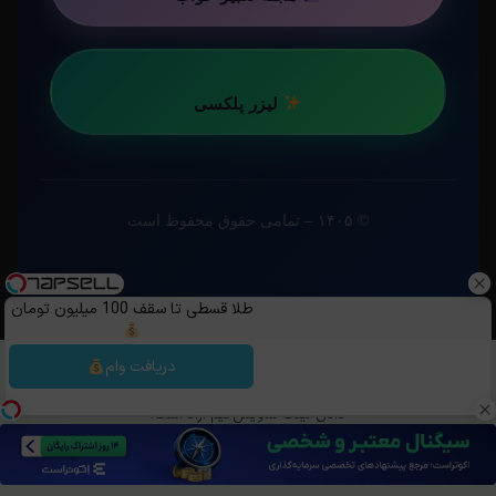
لیزر پلکسی
© ۱۴۰۵ – تمامی حقوق محفوظ است
طلا قسطی تا سقف 100 میلیون تومان
دریافت وام
کپی رایت ©️ 1405 - 1399 | استفاده از مطالب ساویس‌گیم با ذکر منبع و قرار
دادن لینک ساویس‌گیم آزاد است.
تلگرام
خوراک
روبیکا
بله
OpenCritic